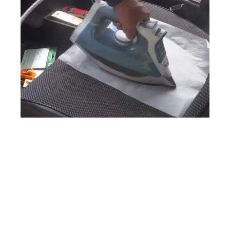
4 ROUES
Comment réparer un trou de cigarette sur les
sièges de sa voiture??
Contact
Mentions Légales
Sitemap