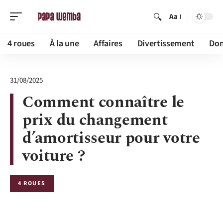
Aa
4 roues
À la une
Affaires
Divertissement
Dom
31/08/2025
Comment connaître le
prix du changement
d’amortisseur pour votre
voiture ?
4 ROUES