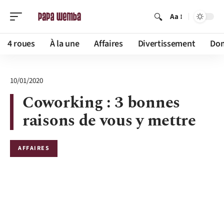
Aa
4 roues
À la une
Affaires
Divertissement
Dom
10/01/2020
Coworking : 3 bonnes
raisons de vous y mettre
AFFAIRES