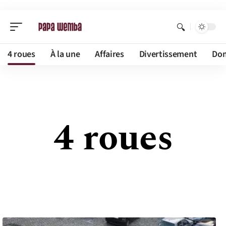
4 roues
À la une
Affaires
Divertissement
Dom
4 roues