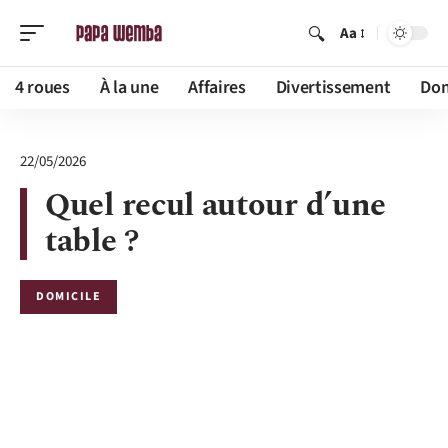
Aa
4 roues
À la une
Affaires
Divertissement
Dom
22/05/2026
Quel recul autour d’une
table ?
DOMICILE