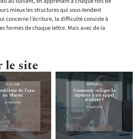
au au suivant, en apprenant à chaque fois de
urs mieux les structures qui sous-tendent
ui concerne l’écriture, la difficulté consiste à
es formes de chaque lettre. Mais avec de la
 le site
À LA UNE
AFFAIRES
roblème de l’eau
Comment rédiger la
au Maroc
réponse à un appel
d’offres ?
11 mars 2026
27 avril 2026