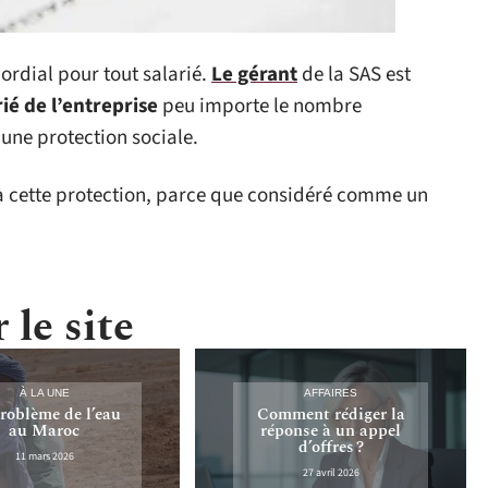
mordial pour tout salarié.
Le gérant
de la SAS est
rié de l’entreprise
peu importe le nombre
à une protection sociale.
 à cette protection, parce que considéré comme un
 le site
À LA UNE
AFFAIRES
roblème de l’eau
Comment rédiger la
au Maroc
réponse à un appel
d’offres ?
11 mars 2026
27 avril 2026