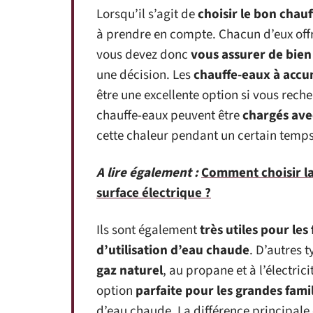
Lorsqu’il s’agit de
choisir le bon chau
à prendre en compte. Chacun d’eux offr
vous devez donc
vous assurer de bien
une décision. Les
chauffe-eaux à accu
être une excellente option si vous rech
chauffe-eaux peuvent être
chargés ave
cette chaleur pendant un certain temps
A lire également :
Comment choisir l
surface électrique ?
Ils sont également
très utiles pour le
d’utilisation d’eau chaude
. D’autres 
gaz naturel
, au propane et à l’électric
option
parfaite pour les grandes fami
d’eau chaude. La différence principale e