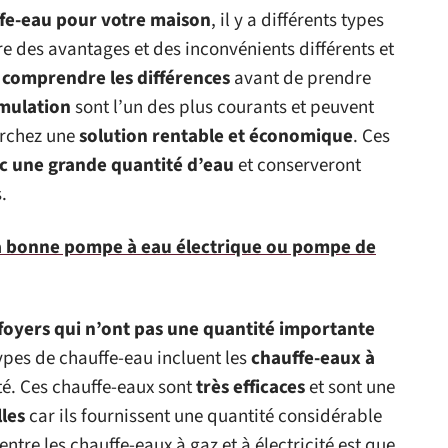
ffe-eau pour votre maison
, il y a différents types
e des avantages et des inconvénients différents et
 comprendre les différences
avant de prendre
mulation
sont l’un des plus courants et peuvent
erchez une
solution rentable et économique
. Ces
c une grande quantité d’eau
et conserveront
.
a bonne pompe à eau électrique ou pompe de
s foyers qui n’ont pas une quantité importante
types de chauffe-eau incluent les
chauffe-eaux à
ité. Ces chauffe-eaux sont
très efficaces
et sont une
lles
car ils fournissent une quantité considérable
ntre les chauffe-eaux à gaz et à électricité est que