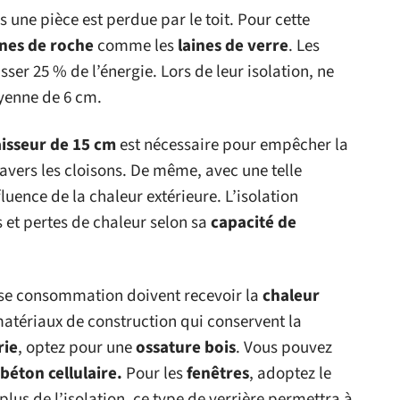
 une pièce est perdue par le toit. Pour cette
ines de roche
comme les
laines de verre
. Les
ser 25 % de l’énergie. Lors de leur isolation, ne
oyenne de 6 cm.
isseur de 15 cm
est nécessaire pour empêcher la
avers les cloisons. De même, avec une telle
fluence de la chaleur extérieure. L’isolation
 et pertes de chaleur selon sa
capacité de
asse consommation doivent recevoir la
chaleur
matériaux de construction qui conservent la
rie
, optez pour une
ossature bois
. Vous pouvez
béton cellulaire.
Pour les
fenêtres
, adoptez le
 plus de l’isolation, ce type de verrière permettra à