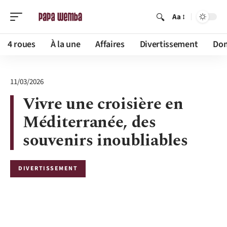
Aa
4 roues
À la une
Affaires
Divertissement
Dom
11/03/2026
Vivre une croisière en
Méditerranée, des
souvenirs inoubliables
DIVERTISSEMENT