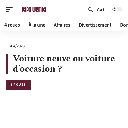
Aa
4 roues
À la une
Affaires
Divertissement
Dom
17/04/2023
Voiture neuve ou voiture
d’occasion ?
4 ROUES