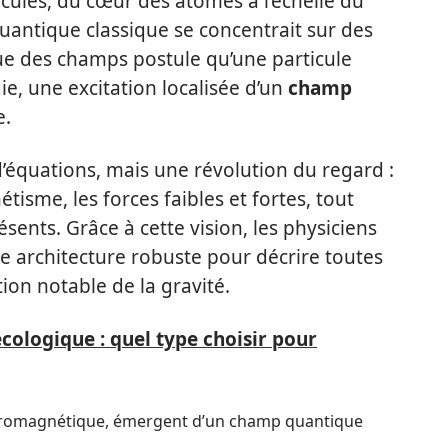
cules, du cœur des atomes à l’échelle du
antique classique se concentrait sur des
que des champs postule qu’une particule
ie, une excitation localisée d’un
champ
e.
d’équations, mais une révolution du regard :
étisme, les forces faibles et fortes, tout
ents. Grâce à cette vision, les physiciens
 architecture robuste pour décrire toutes
tion notable de la gravité.
écologique : quel type choisir pour
ectromagnétique, émergent d’un champ quantique