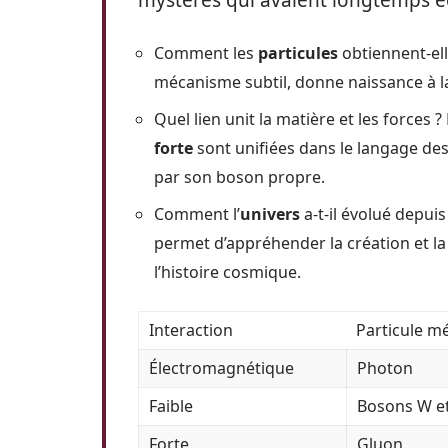
mystères qui avaient longtemps é
Comment les
particules
obtiennent-ell
mécanisme subtil, donne naissance à l
Quel lien unit la matière et les forces ?
forte
sont unifiées dans le langage de
par son boson propre.
Comment l’
univers
a-t-il évolué depuis
permet d’appréhender la création et la
l’histoire cosmique.
Interaction
Particule mé
Électromagnétique
Photon
Faible
Bosons W et
Forte
Gluon