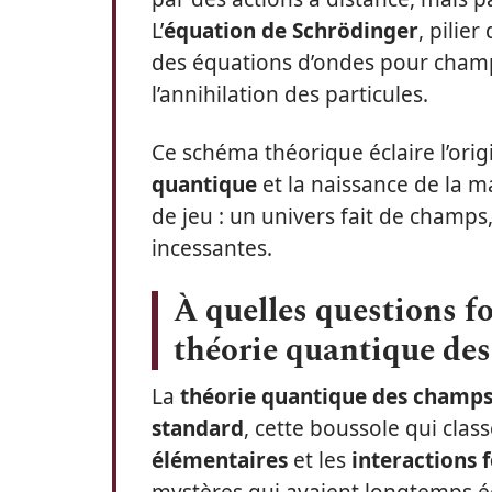
L’
équation de Schrödinger
, pilie
des équations d’ondes pour champs
l’annihilation des particules.
Ce schéma théorique éclaire l’orig
quantique
et la naissance de la ma
de jeu : un univers fait de champ
incessantes.
À quelles questions 
théorie quantique de
La
théorie quantique des champ
standard
, cette boussole qui class
élémentaires
et les
interactions