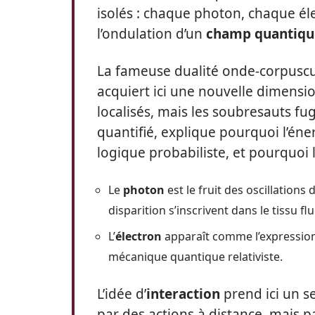
isolés : chaque photon, chaque é
l’ondulation d’un
champ quantiqu
La fameuse dualité onde-corpuscu
acquiert ici une nouvelle dimensio
localisés, mais les soubresauts f
quantifié, explique pourquoi l’éne
logique probabiliste, et pourquoi l’
Le
photon
est le fruit des oscillation
disparition s’inscrivent dans le tissu fl
L’
électron
apparaît comme l’expression
mécanique quantique relativiste.
L’idée d’
interaction
prend ici un s
par des actions à distance, mais