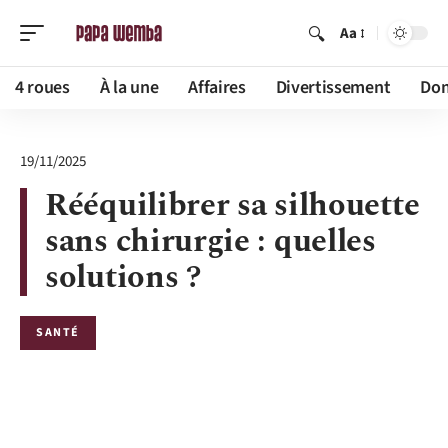
Aa
4 roues
À la une
Affaires
Divertissement
Dom
19/11/2025
Rééquilibrer sa silhouette
sans chirurgie : quelles
solutions ?
SANTÉ