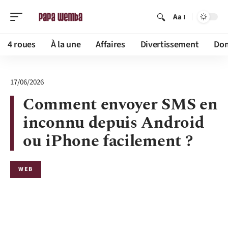
Aa
4 roues
À la une
Affaires
Divertissement
Dom
17/06/2026
Comment envoyer SMS en
inconnu depuis Android
ou iPhone facilement ?
WEB