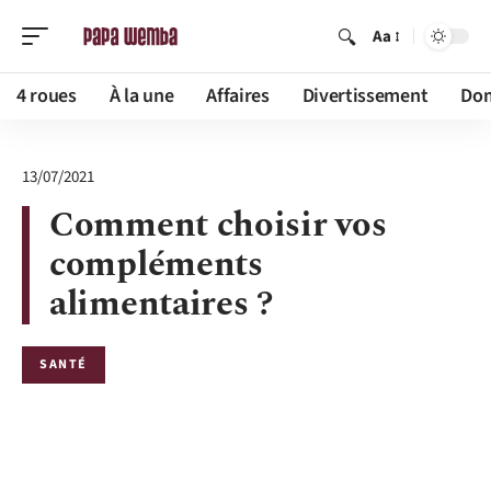
Aa
4 roues
À la une
Affaires
Divertissement
Dom
13/07/2021
Comment choisir vos
compléments
alimentaires ?
SANTÉ