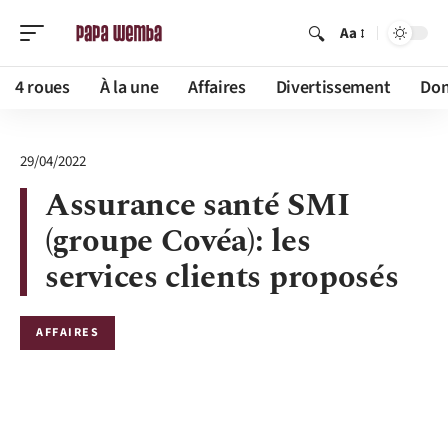
Aa
4 roues
À la une
Affaires
Divertissement
Dom
29/04/2022
Assurance santé SMI
(groupe Covéa): les
services clients proposés
AFFAIRES